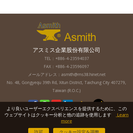
アスミス企業股份有限公司
TEL：+886-4-23594037
FAX：+886-4-23596097
メールアドレス：
asmith@ms38.hinet.net
No. 48, Gongyequ 39th Rd, Xitun District, Taichung City 407279,
Taiwan (R.O.C.)
より良いユーザーエクスペリエンスを提供するために、この
ウェブサイトはクッキー分析と他の追跡を使用します
Learn
more
V2.2
Copyright © 2016
Asmith Industrial Hardware & Components
許可
クッキー設定を調整