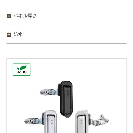
パネル厚さ
防水