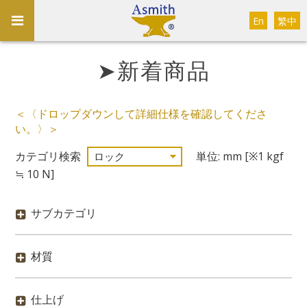
En
繁中
➤新着商品
＜〈ドロップダウンして詳細仕様を確認してくださ
い。〉＞
カテゴリ検索
単位: mm [※1 kgf
≒ 10 N]
サブカテゴリ
材質
仕上げ