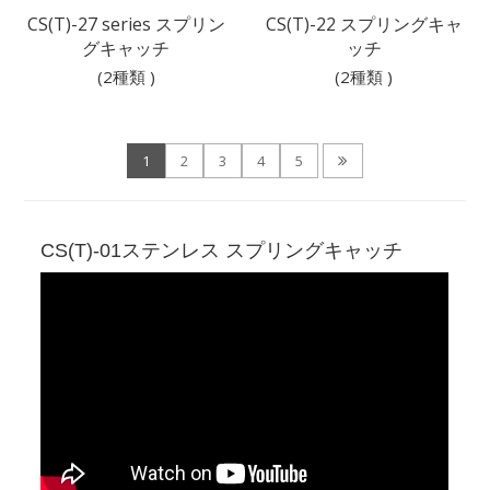
CS(T)-27 series スプリン
CS(T)-22 スプリングキャ
グキャッチ
ッチ
(2種類 )
(2種類 )
1
2
3
4
5
CS(T)-01ステンレス スプリングキャッチ