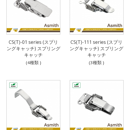
CS(T)-01 series (スプリ
CS(T)-111 series (スプリ
ングキャッチ) スプリング
ングキャッチ) スプリング
キャッチ
キャッチ
(4種類 )
(3種類 )