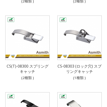
(2種類 )
(2種類 )
CS(T)-08300 スプリング
CS-08303 (ロック穴) スプ
キャッチ
リングキャッチ
(2種類 )
(1種類 )