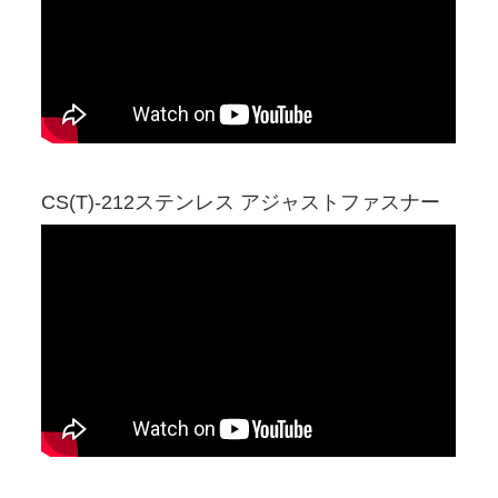
CS(T)-212ステンレス アジャストファスナー