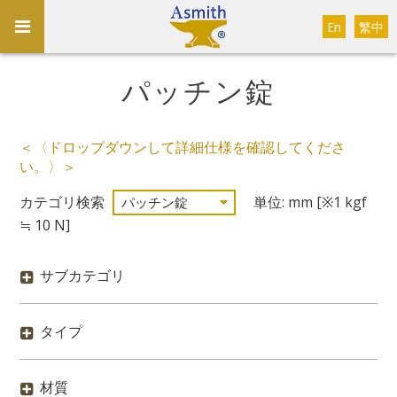
En
繁中
パッチン錠
＜〈ドロップダウンして詳細仕様を確認してくださ
い。〉＞
カテゴリ検索
単位: mm [※1 kgf
≒ 10 N]
サブカテゴリ
タイプ
材質