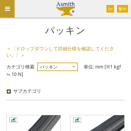
En
繁中
パッキン
＜〈ドロップダウンして詳細仕様を確認してくださ
い。〉＞
カテゴリ検索
単位: mm [※1 kgf
≒ 10 N]
サブカテゴリ