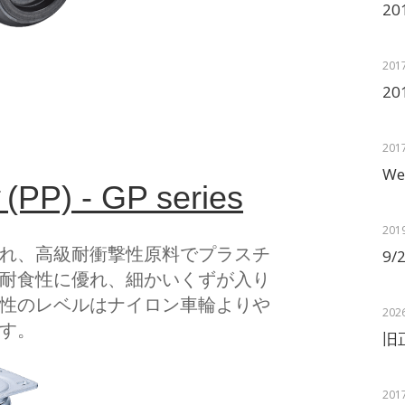
2
201
2
201
Web
 - GP series
201
れ、高級耐衝撃性原料でプラスチ
9/
耐食性に優れ、細かいくずが入り
性のレベルはナイロン車輪よりや
202
す。
旧
201