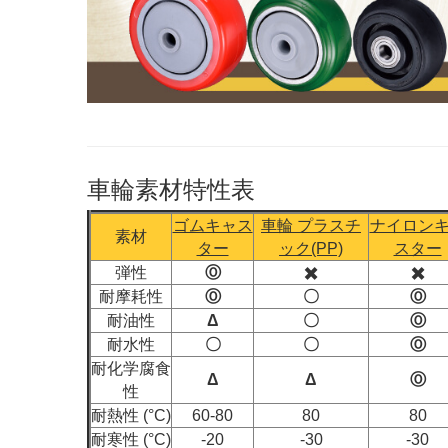
車輪素材特性表
ゴムキャス
車輪 プラスチ
ナイロン
素材
ター
ック(PP)
スター
弾性
Ⓞ
✖️
✖️
耐摩耗性
Ⓞ
〇
Ⓞ
耐油性
Δ
〇
Ⓞ
耐水性
〇
〇
Ⓞ
耐化学腐食
Δ
Δ
Ⓞ
性
耐熱性 (°C)
60-80
80
80
耐寒性 (°C)
-20
-30
-30