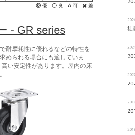
2
Ⓞ
-優
〇
-良
Δ
-可
✖️
-差
202
 GR series
社員
202
で耐摩耗性に優れるなどの特性を
2
求められる場合にも適していま
、高い安定性があります。屋内の床
。
202
2
201
2
201