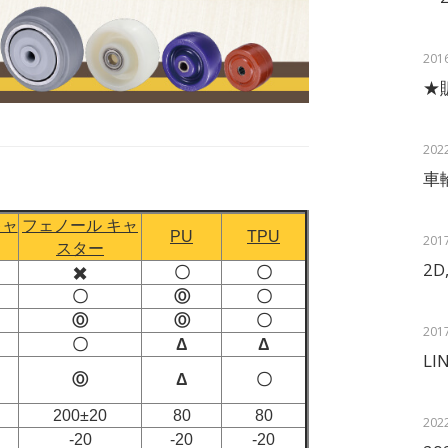
201
★
202
車
キャ
フェノール キャ
PU
TPU
201
スター
2
✖️
〇
〇
〇
Ⓞ
〇
Ⓞ
Ⓞ
〇
201
〇
Δ
Δ
LI
Ⓞ
Δ
〇
200±20
80
80
202
-20
-20
-20