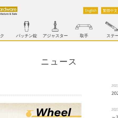
English
繁體中文
ク
パッチン錠
アジャスター
取手
ステ
ニュース
202
2
202
～