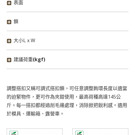
表面
鎖
大小L x W
建議荷重
(kgf)
調整搭扣又稱可調式搭扣鎖，可任意調整鉤環長度以適當
的迫緊物件，更可作為夾鉗使用，最高荷種高達145公
斤。每一搭扣都經過削毛邊處理，消除掀把銳利感。適用
於模具、運輸箱、露營車。