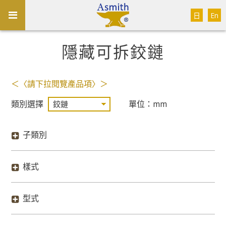
日
En
隱藏可拆鉸鏈
＜〈請下拉閱覽產品項〉＞
類別選擇
單位：mm
子類別
樣式
型式