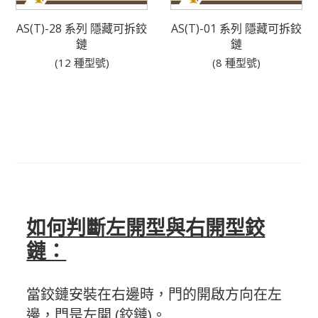
AS(T)-28 系列 隱藏可拆鉸
AS(T)-01 系列 隱藏可拆鉸
鏈
鏈
(12 種型號)
(8 種型號)
#階式合頁、蝶狀鉸鏈、拔插式鉸鏈、旗型鉸鍊、立式脫卸丁雙、雙柱狀後鈕、門片後扭、
。
鋁擠型蝶
番
如何判斷左開型與右開型鉸
鏈：
當鉸鏈安裝在右邊時，門的開啟方向在左
邊，門是左開 (鉸鏈)。